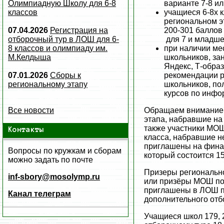
Олимпиадную Школу для 6-8
варианте 7-8 и
классов
учащиеся 6-8х 
региональном э
07.04.2026
Регистрация на
200-301 баллов 
отборочный тур в ЛОШ для 6-
для 7 и младше 
8 классов и олимпиаду им.
при наличии ме
М.Келдыша
школьников, за
Яндекс, Т-образ
07.01.2026
Сборы к
рекомендации р
региональному этапу
школьников, по
курсов по инфо
Все новости
Обращаем внимание, 
этапа, набравшие на
также участники МОШ
Контакты
класса, набравшие н
приглашены на фина
Вопросы по кружкам и сборам
который состоится 1
можно задать по почте
Призеры регионально
inf-sbory@mosolymp.ru
или призёры МОШ по
приглашены в ЛОШ п
Канал телеграм
дополнительного отб
Учащиеся школ 179, 